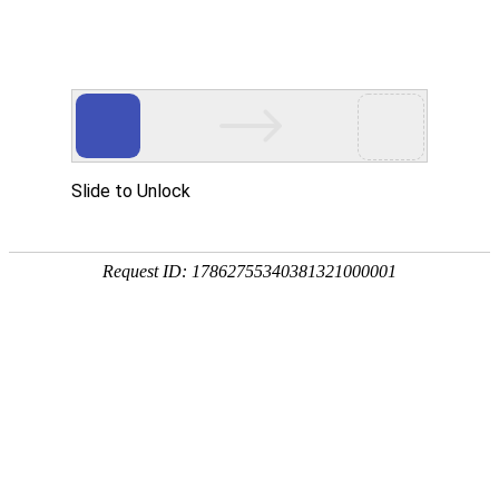
欢迎您光临东莞市玖胜五金弹簧有限公司网站
玖胜首页
电推剪弹簧
电池弹簧
开关