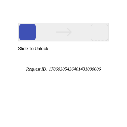
网站地图
简体中文(cn)
产品中心
弹簧
按行业分类
开关触摸弹簧
文具弹簧
灯饰弹簧
按常用叫法分类
压缩弹簧
拉伸弹簧
扭转弹簧
涡卷弹簧
电池弹簧
U形弹簧
异形弹簧
O形弹簧
W形弹簧
S形弹簧
按材质分类
不
电阻丝弹簧
按特性分类
耐疲劳弹簧
耐高温弹簧
耐腐蚀弹簧
食品
弹片类
机壳机芯类
端子类
支架类
螺丝
按头形分类
平头螺丝
自攻牙螺丝
按功能分类
防松螺丝
防拆螺丝
其它系列
新闻资讯
资质与认证
资质荣誉
测试报告
特性测试报告
304RoHS检测报告
公司相册
手机站内容(hk)
关于我们
荣誉资质
公司介绍
联系我们
测试报告
产品中心
拉
压缩弹簧
电池弹簧
涡卷弹簧
新闻中心
行业应用
合作客户
手