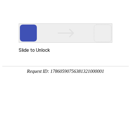
欢迎您光临东莞市玖胜五金弹簧有限公司网站
玖胜首页
电推剪弹簧
电池弹簧
开关