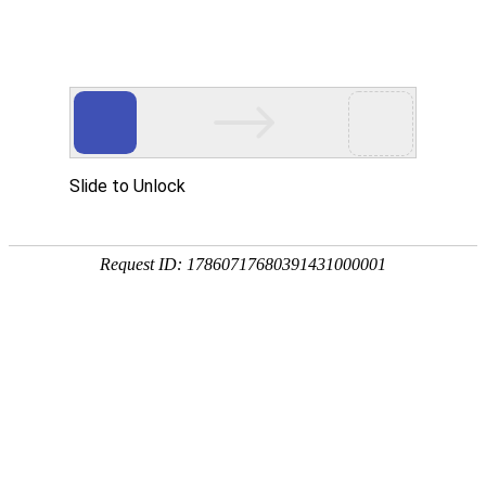
欢迎您光临东莞市玖胜五金弹簧有限公司网站
玖胜首页
电推剪弹簧
电池弹簧
开关